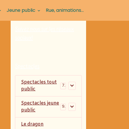
Jeune public
Rue, animations...
Suivez nous sur les réseaux
sociaux!
Spectacles
Spectacles tout
7
public
Spectacles jeune
9
public
Le dragon