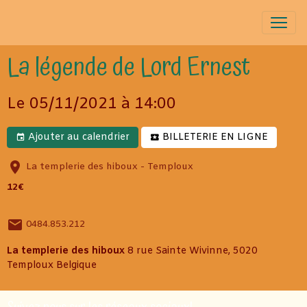
La légende de Lord Ernest
Le 05/11/2021
à 14:00
Ajouter au calendrier
BILLETERIE EN LIGNE
La templerie des hiboux - Temploux
12€
0484.853.212
La templerie des hiboux
8 rue Sainte Wivinne, 5020
Temploux Belgique