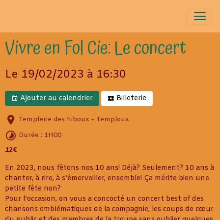
Vivre en Fol Cie: Le concert
Le 19/02/2023
à 16:30
Ajouter au calendrier
Billeterie
Templerie des hiboux - Temploux
Durée : 1H00
12€
En 2023, nous fêtons nos 10 ans! Déjà? Seulement? 10 ans à
chanter, à rire, à s’émerveiller, ensemble! Ça mérite bien une
petite fête non?
Pour l’occasion, on vous a concocté un concert best of des
chansons emblématiques de la compagnie, les coups de cœur
du public et des membres de la troupe sans oublier quelques